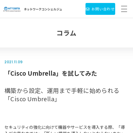
お問い合わせ
ネットワーク
コンシェルジュ
サービス・製品一覧
コラム
お役立ち情報
導入事例
2021.11.09
「Cisco Umbrella」を試してみた
新着情報
個人情報保護方針
構築から設定、運用まで手軽に始められる
「Cisco Umbrella」
会社情報
セキュリティの強化に向けて機器やサービスを導入する際、「導