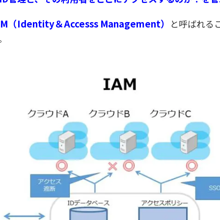
AM（Identity＆Accesss Management）
と呼ばれるこ
。