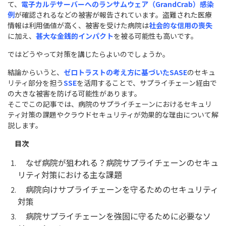
て、
電子カルテサーバーへのランサムウェア（GrandCrab）感染
例
が確認されるなどの被害が報告されています。盗難された医療
情報は利用価値が高く、被害を受けた病院は
社会的な信用の喪失
に加え、
甚大な金銭的インパクト
を被る可能性も高いです。
ではどうやって対策を講じたらよいのでしょうか。
結論からいうと、
ゼロトラストの考え方に基づいたSASE
のセキュ
リティ部分を担う
SSE
を活用することで、サプライチェーン経由で
の大きな被害を防げる可能性があります。
そこでこの記事では、病院のサプライチェーンにおけるセキュリ
ティ対策の課題やクラウドセキュリティが効果的な理由について解
説します。
目次
なぜ病院が狙われる？病院サプライチェーンのセキュ
リティ対策における主な課題
病院向けサプライチェーンを守るためのセキュリティ
対策
病院サプライチェーンを強固に守るために必要なソ