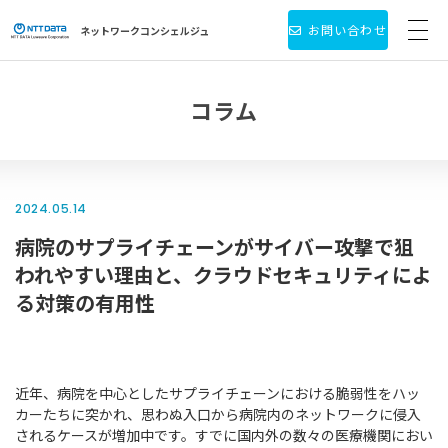
お問い合わせ
ネットワーク
コンシェルジュ
サービス・製品一覧
コラム
お役立ち情報
導入事例
2024.05.14
病院のサプライチェーンがサイバー攻撃で狙
新着情報
われやすい理由と、クラウドセキュリティによ
個人情報保護方針
る対策の有用性
会社情報
近年、病院を中心としたサプライチェーンにおける脆弱性をハッ
カーたちに突かれ、思わぬ入口から病院内のネットワークに侵入
されるケースが増加中です。すでに国内外の数々の医療機関におい