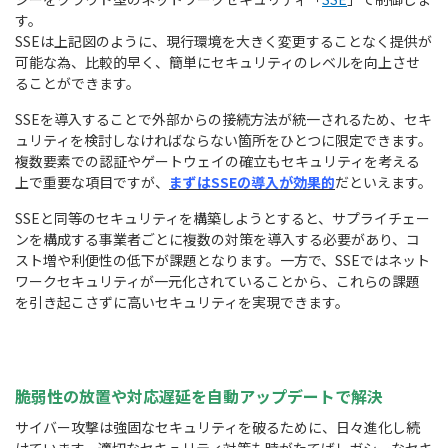
す。
SSEは上記図のように、現行環境を大きく変更することなく提供が
可能な為、比較的早く、簡単にセキュリティのレベルを向上させ
ることができます。
SSEを導入することで外部からの接続方法が統一されるため、セキ
ュリティを検討しなければならない箇所をひとつに限定できます。
複数要素での認証やゲートウェイの確立もセキュリティを考える
上で重要な項目ですが、
まずはSSEの導入が効果的
だといえます。
SSEと同等のセキュリティを構築しようとすると、サプライチェー
ンを構成する事業者ごとに複数の対策を導入する必要があり、コ
スト増や利便性の低下が課題となります。一方で、SSEではネット
ワークセキュリティが一元化されていることから、これらの課題
を引き起こさずに高いセキュリティを実現できます。
脆弱性の放置や対応遅延を自動アップデートで解決
サイバー攻撃は強固なセキュリティを破るために、日々進化し続
けています。適切なセキュリティ対策も時がたてばレガシーなセキ