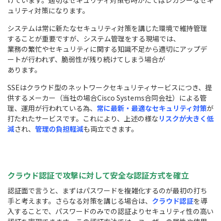
ュリティ対策になります。
システムは常に新たなセキュリティ対策を講じた環境で維持管理
することが重要ですが、システム管理をする現場では、
業務の繁忙やセキュリティに関する知識不足から適切にアップデ
ートが行われず、脆弱性が残り続けてしまう場合が
あります。
SSEはクラウド型のネットワークセキュリティサービスにつき、提
供するメーカー（当社の場合Cisco Systems合同会社）による管
理、運用が行われている為、
常に最新・最適なセキュリティ対策
が
打たれたサービスです。これにより、上述の様な
リスクが大きく低
減
され、
管理の負担軽減
も両立できます。
クラウド認証で攻撃に対して安全な認証方式を確立
認証面で言うと、まずはパスワードを複雑化するのが最初の打ち
手と考えます。さらなる対策を講じる場合は、
クラウド認証
を導
入することで、パスワードのみでの認証よりセキュリティ性の高い