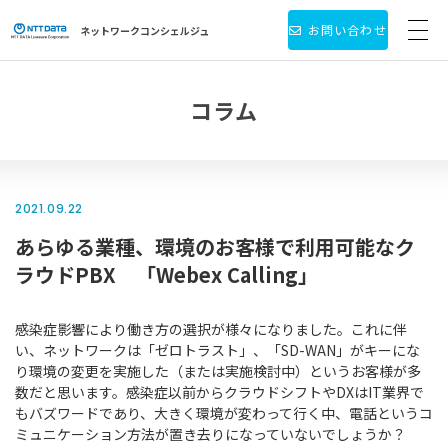
お問い合わせ
ネットワーク
コンシェルジュ
サービス・製品一覧
コラム
お役立ち情報
導入事例
2021.09.22
あらゆる業種、環境のお客様で利用可能なク
新着情報
ラウドPBX 「Webex Calling」
個人情報保護方針
感染症影響により働き方の選択が様々になりました。これに伴
会社情報
い、ネットワークは「ゼロトラスト」、「SD-WAN」がキーにな
り環境の変更を実施した（または実施検討中）というお客様が多
数だと思います。感染症以前からクラウドシフトやDXはIT業界で
もバズワードであり、大きく環境が変わって行く中、電話というコ
ミュニケーション方法が置き去りになっていないでしょうか？