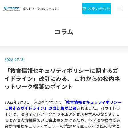
お問い合わせ
ネットワーク
コンシェルジュ
サービス・製品一覧
コラム
お役立ち情報
導入事例
2022.07.13
「教育情報セキュリティポリシーに関するガ
新着情報
イドライン」改訂にみる、 これからの校内ネ
個人情報保護方針
ットワーク構築のポイント
会社情報
2022年3月3日、文部科学省より
「教育情報セキュリティポリシー
に関するガイドライン」の改訂版が公開
されました。同ガイドラ
インは、校内ネットワークへの
不正アクセスや本人のなりすまし
による
個人情報漏えいに歯止め
をかけるため、各学校や教育委員
会が情報セキュリティポリシーの策定や見直しを行う際の参考と