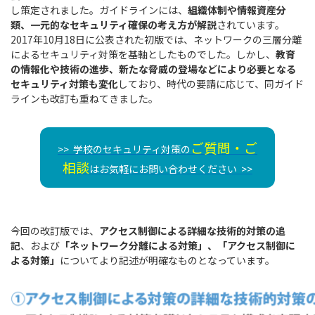
し策定されました。ガイドラインには、
組織体制や情報資産分
類、一元的なセキュリティ確保の考え方が解説
されています。
2017年10月18日に公表された初版では、ネットワークの三層分離
によるセキュリティ対策を基軸としたものでした。しかし、
教育
の情報化や技術の進歩、新たな脅威の登場などにより必要となる
セキュリティ対策も変化
しており、時代の要請に応じて、同ガイド
ラインも改訂も重ねてきました。
ご質問・ご
>> 学校のセキュリティ対策の
相談
はお気軽に
お問い合わせ
ください >>
今回の改訂版では、
アクセス制御による詳細な技術的対策の追
記
、および
「ネットワーク分離による対策」、「アクセス制御に
よる対策」
についてより記述が明確なものとなっています。