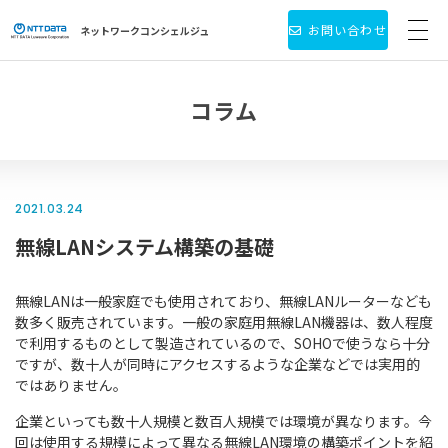
お問い合わせ
ネットワーク
コンシェルジュ
サービス・製品一覧
コラム
お役立ち情報
導入事例
2021.03.24
無線LANシステム構築の基礎
新着情報
個人情報保護方針
無線LANは一般家庭でも使用されており、無線LANルーターなども
数多く販売されています。一般の家庭用無線LAN機器は、数人程度
で利用するものとして製造されているので、SOHOで使うなら十分
会社情報
ですが、数十人が同時にアクセスするような企業などでは実用的
ではありません。
企業といっても数十人規模と数百人規模では環境が異なります。今
回は使用する規模によって異なる無線LAN環境の構築ポイントを紹