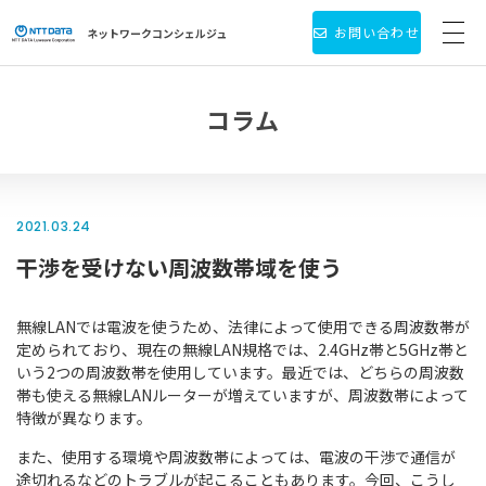
お問い合わせ
ネットワーク
コンシェルジュ
サービス・製品一覧
コラム
お役立ち情報
導入事例
2021.03.24
干渉を受けない周波数帯域を使う
新着情報
個人情報保護方針
無線LANでは電波を使うため、法律によって使用できる周波数帯が
定められており、現在の無線LAN規格では、2.4GHz帯と5GHz帯と
いう2つの周波数帯を使用しています。最近では、どちらの周波数
会社情報
帯も使える無線LANルーターが増えていますが、周波数帯によって
特徴が異なります。
また、使用する環境や周波数帯によっては、電波の干渉で通信が
途切れるなどのトラブルが起こることもあります。今回、こうし