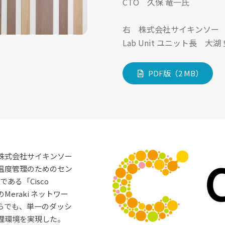
CTO 久保 竜一氏
右 株式会社サイキンソー
Lab Unit ユニット長 大湖
PDF版（2 MB）
株式会社サイキンソー
温度管理のためのセン
ーである「Cisco
Meraki ネットワー
らでも、単一のダッシ
理環境を実現した。