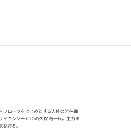
内フローラをはじめとする人体の常在細
キンソー CTOの久保 竜一氏。主力事
体数を誇る。