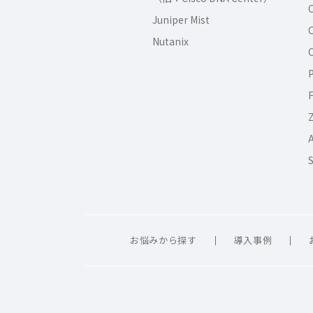
C
Juniper Mist
C
Nutanix
C
P
F
Z
S
お悩みから探す
導入事例