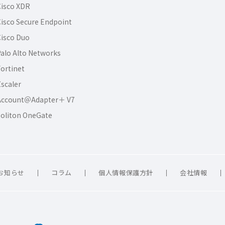
isco XDR
isco Secure Endpoint
isco Duo
alo Alto Networks
ortinet
scaler
Account＠Adapter＋ V7
oliton OneGate
お知らせ
コラム
個人情報保護方針
会社情報