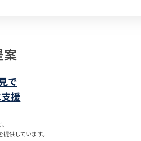
提案
見で
に支援
て、
を提供しています。