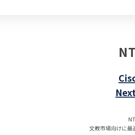
N
Ci
Nex
N
文教市場向けに最