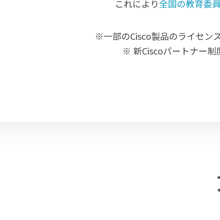
これにより
全国の教育委員
※一部のCisco製品のライ
※ 新Ciscoパートナー制度