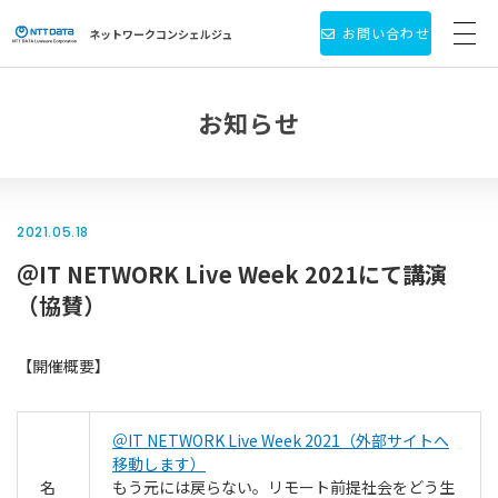
お問い合わせ
ネットワーク
コンシェルジュ
サービス・製品一覧
お知らせ
お役立ち情報
導入事例
2021.05.18
＠IT NETWORK Live Week 2021にて講演
新着情報
（協賛）
個人情報保護方針
【開催概要】
会社情報
＠IT NETWORK Live Week 2021
（外部サイトへ
移動します）
名
もう元には戻らない。リモート前提社会をどう生