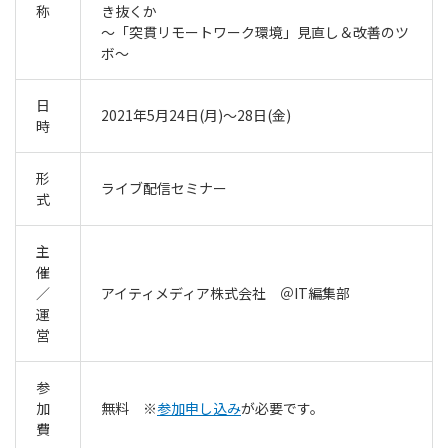
称
き抜くか
～「突貫リモートワーク環境」見直し＆改善のツ
ボ～
日
2021年5月24日(月)～28日(金)
時
形
ライブ配信セミナー
式
主
催
／
アイティメディア株式会社 ＠IT編集部
運
営
参
加
無料 ※
参加申し込み
が必要です。
費