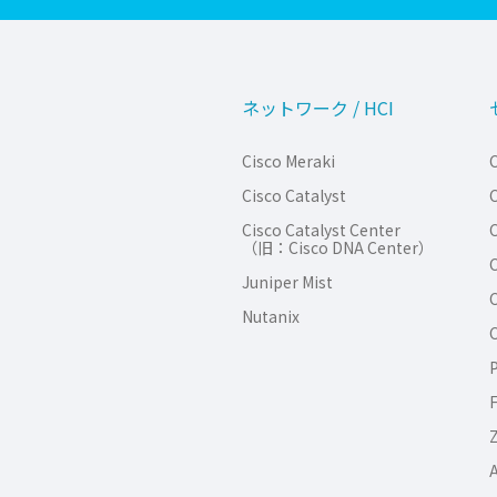
ネットワーク / HCI
Cisco Meraki
C
Cisco Catalyst
C
Cisco Catalyst Center
C
（旧：Cisco DNA Center）
C
Juniper Mist
C
Nutanix
C
P
F
Z