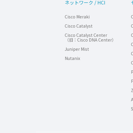
ネットワーク / HCI
Cisco Meraki
C
Cisco Catalyst
C
Cisco Catalyst Center
C
（旧：Cisco DNA Center）
C
Juniper Mist
C
Nutanix
C
P
F
Z
S