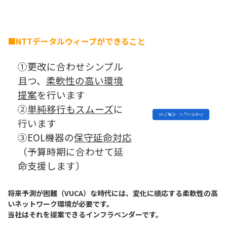
■
NTT
データルウィーブができること
①更改に合わせシンプル
且つ、
柔軟性の高い環境
提案
を行います
②
単純移行もスムーズ
に
行います
③EOL機器の
保守延命対応
（予算時期に合わせて延
命支援します）
将来予測が困難（VUCA）な時代には、変化に順応する柔軟性の高
いネットワーク環境が必要です。
当社はそれを提案できるインフラベンダーです。