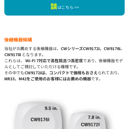
談
はこちら >>
後継機器候補
当社がお薦めする後継機器は、
CWシリーズCW9172I、CW9176I、
CW9178I
となります。
これらは、
Wi-Fi 7対応で高性能且つ高密度
であり、後継機器モデ
ルとしてご検討していただける機種です。
その中でも
CW9172Iは、コンパクトで価格もおさえ
られており、
MR33、M42をご使用のお客様にはお薦めの機器
です。