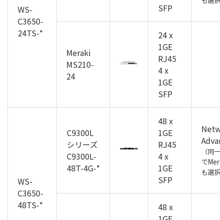
も選
SFP
WS-
C3650-
24TS-*
24 x
1GE
Meraki
RJ45
MS210-
4 x
24
1GE
SFP
48 x
Netw
C9300L
1GE
Adva
シリーズ
RJ45
（同
C9300L-
4 x
でMer
48T-4G-*
1GE
も選
SFP
WS-
C3650-
48TS-*
48 x
1GE