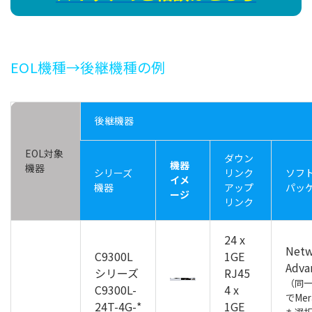
EOL
機種→後継機種の例
後継機器
EOL
対象
ダウン
機器
機器
シリーズ
リンク
ソフ
イメ
機器
アップ
パッ
ージ
リンク
24 x
Netw
C9300L
1GE
Adva
シリーズ
RJ45
（同
C9300L-
4 x
でMer
24T-4G-*
1GE