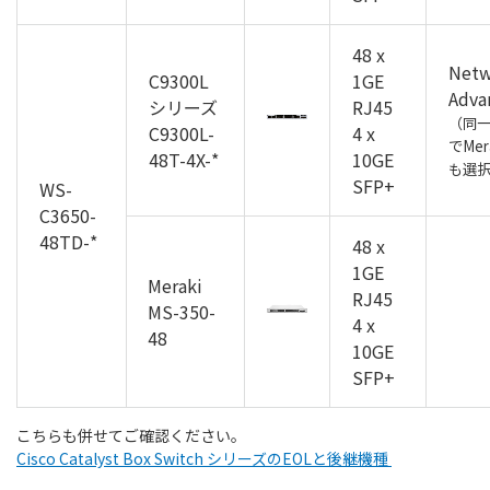
48 x
Netw
C9300L
1GE
Adva
シリーズ
RJ45
（同
C9300L-
4 x
でMer
48T-4X-*
10GE
も選
SFP+
WS-
C3650-
48TD-*
48 x
1GE
Meraki
RJ45
MS-350-
4 x
48
10GE
SFP+
こちらも併せてご確認ください。
Cisco Catalyst Box Switch シリーズのEOLと後継機種