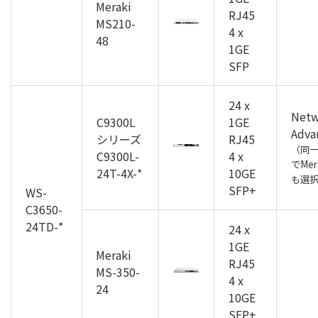
Meraki
RJ45
MS210-
4 x
48
1GE
SFP
24 x
Netw
C9300L
1GE
Adva
シリーズ
RJ45
（同
C9300L-
4 x
でMer
24T-4X-*
10GE
も選
SFP+
WS-
C3650-
24TD-*
24 x
1GE
Meraki
RJ45
MS-350-
4 x
24
10GE
SFP+