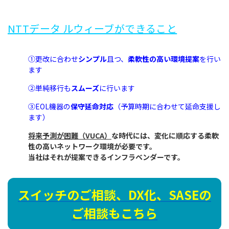
NTT
データ ルウィーブができること
①更改に合わせ
シンプル
且つ、
柔軟性の高い環境提案
を行い
ます
②単純移行も
スムーズ
に行います
③EOL機器の
保守延命対応
（予算時期に合わせて延命支援し
ます）
将来予測が困難（
VUCA
）
な時代には、変化に順応する柔軟
性の高いネットワーク環境が必要です。
当社はそれが提案できるインフラベンダーです。
スイッチのご相談、DX化、SASEの
ご相談もこちら