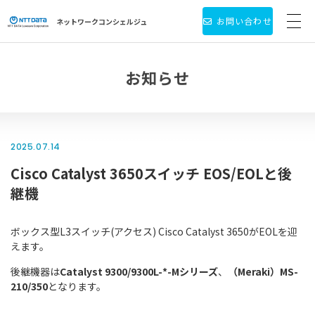
お問い合わせ
ネットワーク
コンシェルジュ
サービス・製品一覧
お知らせ
お役立ち情報
導入事例
2025.07.14
Cisco Catalyst 3650スイッチ EOS/EOLと後
新着情報
継機
個人情報保護方針
ボックス型L3スイッチ(アクセス) Cisco Catalyst 3650がEOLを迎
会社情報
えます。
後継機器は
Catalyst 9300/9300L-*-Mシリーズ
、
（Meraki）MS-
210/350
となります。