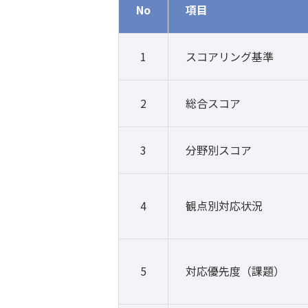
No
項目
1
スコアリング基準
2
総合スコア
3
分野別スコア
4
観点別対応状況
5
対応優先度（課題）