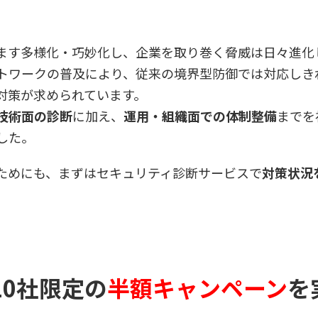
ます多様化・巧妙化し、企業を取り巻く脅威は日々進化
トワークの普及により、従来の境界型防御では対応しき
対策が求められています。
技術面の診断
に加え、
運用・組織面での体制整備
までを
した。
ためにも、まずはセキュリティ診断サービスで
対策状況
10社限定の
半額キャンペーン
を