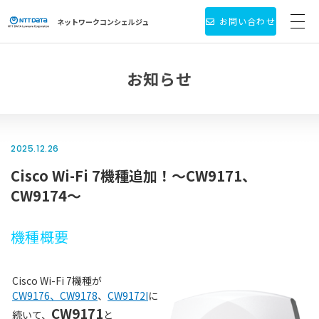
お問い合わせ
ネットワーク
コンシェルジュ
サービス・製品一覧
お知らせ
お役立ち情報
導入事例
2025.12.26
Cisco Wi-Fi 7機種追加！～CW9171、
新着情報
CW9174～
個人情報保護方針
機種概要
会社情報
Cisco Wi-Fi 7機種が
CW9176、CW9178
、
CW9172I
に
CW9171
続いて、
と