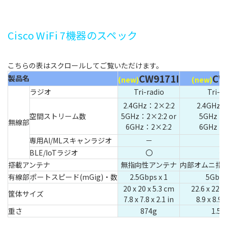
Cisco WiFi 7機器のスペック
CW9171I
CW
製品名
(new)
(new)
ラジオ
Tri-radio
Tri-r
2.4GHz：2×2:2
2.4GHz：
空間ストリーム数
5GHz：2×2:2 or
5GHz：4
無線部
6GHz：2×2:2
6GHz：4
専用AI/MLスキャンラジオ
－
－
BLE/IoTラジオ
〇
〇
搭載アンテナ
無指向性アンテナ
内部オムニ指
有線部
ポートスピード(mGig)・数
2.5Gbps x 1
5Gbp
20 x 20 x 5.3 cm
22.6 x 22.6
筐体サイズ
7.8 x 7.8 x 2.1 in
8.9 x 8.9 x
重さ
874g
1.52