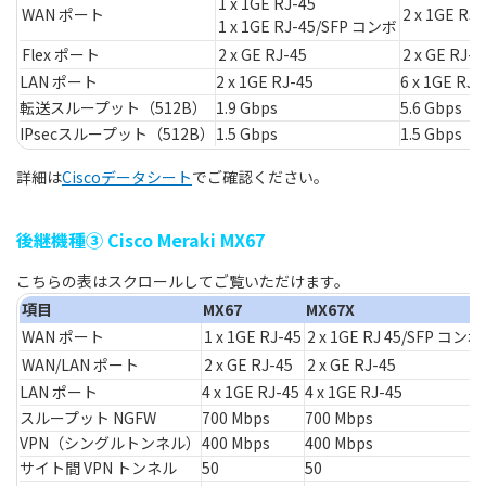
1 x 1GE RJ-45
WAN ポート
2 x 1GE R
1 x 1GE RJ-45/SFP コンボ
Flex ポート
2 x GE RJ-45
2 x GE RJ-4
LAN ポート
2 x 1GE RJ-45
6 x 1GE RJ-
転送スループット（512B）
1.9 Gbps
5.6 Gbps
IPsecスループット（512B）
1.5 Gbps
1.5 Gbps
詳細は
Cisco
データシート
でご確認ください。
後継機種③ Cisco Meraki MX67
項目
MX67
MX67X
WAN ポート
1 x 1GE RJ-45
2 x 1GE RJ 45/SFP コンボ
WAN/LAN ポート
2 x GE RJ-45
2 x GE RJ-45
LAN ポート
4 x 1GE RJ-45
4 x 1GE RJ-45
スループット NGFW
700 Mbps
700 Mbps
VPN（シングルトンネル）
400 Mbps
400 Mbps
サイト間 VPN トンネル
50
50