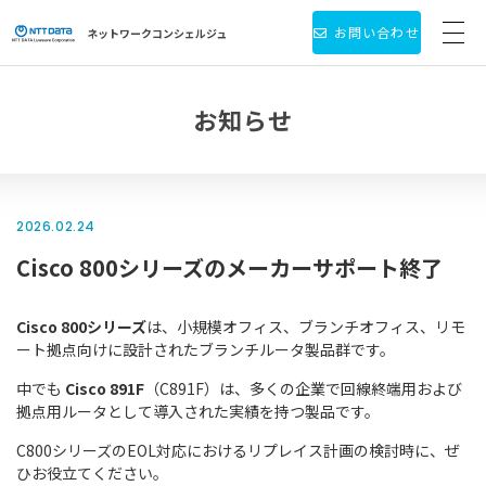
お問い合わせ
ネットワーク
コンシェルジュ
サービス・製品一覧
お知らせ
お役立ち情報
導入事例
2026.02.24
Cisco 800シリーズのメーカーサポート終了
新着情報
個人情報保護方針
Cisco 800シリーズ
は、小規模オフィス、ブランチオフィス、リモ
ート拠点向けに設計されたブランチルータ製品群です。
会社情報
中でも
Cisco 891F
（C891F）は、多くの企業で回線終端用および
拠点用ルータとして導入された実績を持つ製品です。
C800シリーズのEOL対応におけるリプレイス計画の検討時に、ぜ
ひお役立てください。