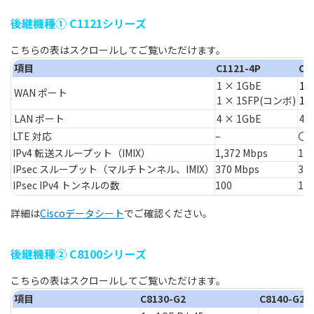
後継機種① C1121シリーズ
項目
C1121-4P
C1
1 × 1GbE
1 
WAN ポート
1 × 1SFP(コンボ)
1 
LAN ポート
4 × 1GbE
4 
LTE 対応
–
〇（
IPv4 転送スループット（IMIX）
1,372 Mbps
1,3
IPsec スループット（マルチトンネル、IMIX）
370 Mbps
37
IPsec IPv4 トンネルの数
100
10
詳細は
Cisco
データシート
でご確認ください。
後継機種② C8100シリーズ
項目
C8130-G2
C8140-G2