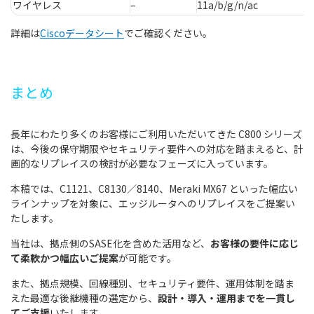
ワイヤレス
–
11a/b/g/n/ac
詳細は
Cisco
データシート
でご確認ください。
まとめ
長年にわたり多くのお客様にご利用いただいてきた C800 シリーズ
は、今後の保守期限やセキュリティ要件への対応を踏まえると、計
画的なリプレイスの検討が必要なフェーズに入っています。
本稿では、C1121、C8130／8140、Meraki MX67 といった幅広い
ラインナップを対象に、エッジルータへのリプレイスをご提案い
たします。
当社は、拠点側のSASE化を含めた活用など、
お客様の要件に応じ
て柔軟かつ幅広いご提案
が可能です。
また、拠点規模、回線種別、セキュリティ要件、運用体制を踏ま
えた最適な後継機種の選定から、
設計・導入・運用までを一貫し
てご支援
いたします。