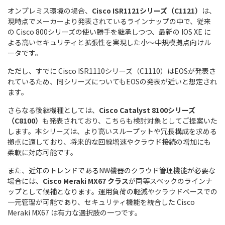
オンプレミス環境の場合、
Cisco ISR1121シリーズ（C1121）
は、
現時点でメーカーより発表されているラインナップの中で、従来
の Cisco 800シリーズの使い勝手を継承しつつ、最新の IOS XE に
よる高いセキュリティと拡張性を実現した小～中規模拠点向けル
ータです。
ただし、すでに Cisco ISR1110シリーズ（C1110）はEOSが発表さ
れているため、同シリーズについてもEOSの発表が近いと想定され
ます。
さらなる後継機種としては、
Cisco Catalyst 8100シリーズ
（C8100）
も発表されており、こちらも検討対象としてご提案いた
します。本シリーズは、より高いスループットや冗長構成を求める
拠点に適しており、将来的な回線増速やクラウド接続の増加にも
柔軟に対応可能です。
また、近年のトレンドであるNW機器のクラウド管理機能が必要な
場合には、
Cisco Meraki MX67 クラス
が同等スペックのラインナ
ップとして候補となります。運用負荷の軽減やクラウドベースでの
一元管理が可能であり、セキュリティ機能を統合した Cisco
Meraki MX67 は有力な選択肢の一つです。