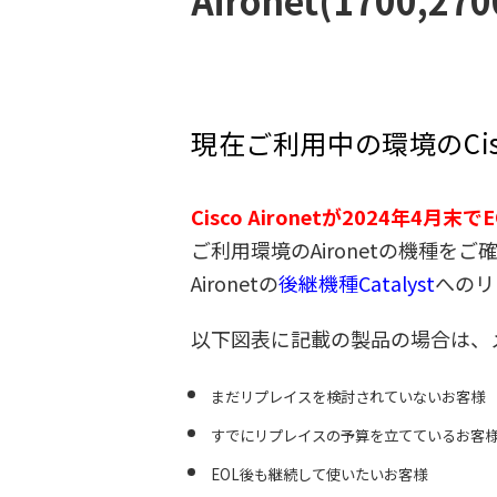
Aironet(1700
現在ご利用中の環境のCis
Cisco Aironetが2024年4月末
ご利用環境のAironetの機種を
Aironetの
後継機種
Catalyst
へのリ
以下図表に記載の製品の場合は、
まだリプレイスを検討されていないお客様
すでにリプレイスの予算を立てているお客
EOL後も継続して使いたいお客様