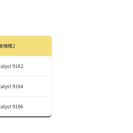
継機種2
talyst 9162
talyst 9164
talyst 9166