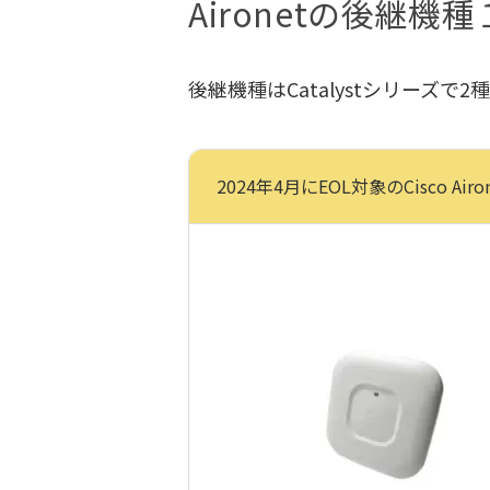
Aironetの後継機
後継機種はCatalystシリーズで2
2024年4月にEOL対象のCisco
Airo