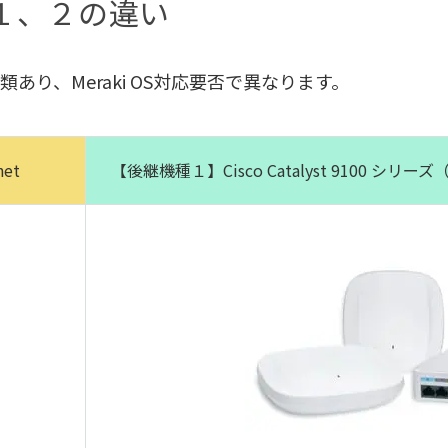
種１、２の違い
種類あり、Meraki OS対応要否で異なります。
net
【後継機種１】Cisco Catalyst 9100 シリーズ（