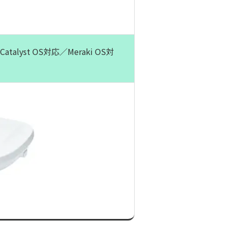
atalyst OS対応／Meraki OS対