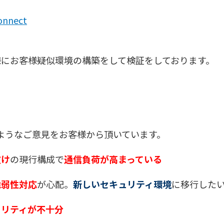
Connect
様にお客様疑似環境の構築をして検証をしております。
ようなご意見をお客様から頂いています。
抜け
の現行構成で
通信負荷が高まっている
脆弱性対応
が心配。
新しいセキュリティ環境
に移行した
リティが不十分