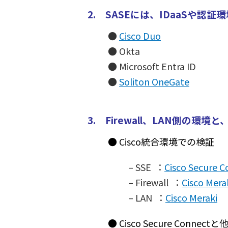
2. SASEには、IDaaSや
●
Cisco Duo
● Okta
● Microsoft Entra ID
●
Soliton OneGate
3. Firewall、LAN側
● Cisco統合環境での検証
– SSE ：
Cisco Secure 
– Firewall ：
Cisco Mera
– LAN ：
Cisco Meraki
● Cisco Secure Co