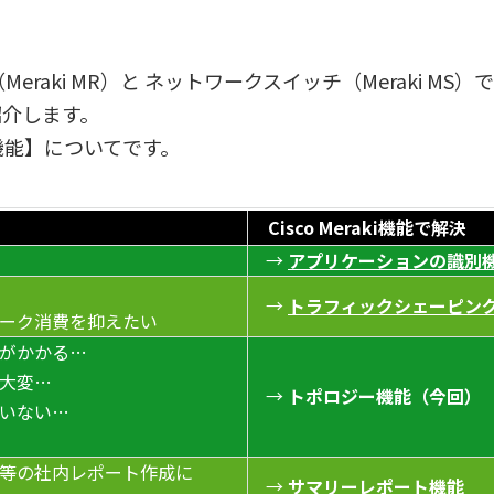
ント（Meraki MR）と ネットワークスイッチ（Meraki
紹介します。
機能】についてです。
Cisco Meraki機能で解決
→
アプリケーションの識別
→
トラフィックシェーピン
ーク消費を抑えたい
がかかる…
大変…
→
トポロジー機能（今回）
いない…
等の社内レポート作成に
→
サマリーレポート機能