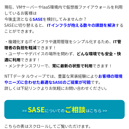
現在、VMサーバーやIaaS環境内で仮想版ファイアウォールを利用
しているお客様は
今後主流となる
SASE
を検討してみませんか？
SASEに切り替えると、
ITインフラが抱える数々の課題を解決
する
ことができます。
・複雑化するITインフラや運用管理をシンプル化するため、
IT管
理者の負担を軽減
できます！
・ユーザーやデバイスの場所を問わず、
どんな環境でも安全・快
適に利用
できます！
・メンテナンスフリーで、
常に最新の状態で利用
できます！
NTTデータ ルウィーブでは、豊富な実装経験により
お客様の環境
やニーズに合わせた
最適なSASEのご提案が可能
です。
詳しくは下記リンクよりお気軽にお問い合わせください。
SASE
ご相談
>>
についての
はこちら >>