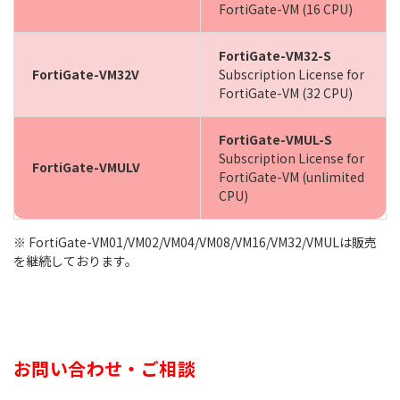
FortiGate-VM (16 CPU)
FortiGate-VM32-S
FortiGate-VM32V
Subscription License for
FortiGate-VM (32 CPU)
FortiGate-VMUL-S
Subscription License for
FortiGate-VMULV
FortiGate-VM (unlimited
CPU)
※ FortiGate-VM01/VM02/VM04/VM08/VM16/VM32/VMULは販売
を継続しております。
お問い合わせ・ご相談