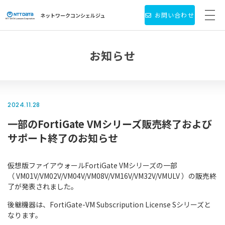
お問い合わせ
ネットワーク
コンシェルジュ
サービス・製品一覧
お知らせ
お役立ち情報
導入事例
2024.11.28
一部のFortiGate VMシリーズ販売終了および
新着情報
サポート終了のお知らせ
個人情報保護方針
仮想版ファイアウォールFortiGate VMシリーズの一部
会社情報
（ VM01V/VM02V/VM04V/VM08V/VM16V/VM32V/VMULV ）の販売終
了が発表されました。
後継機器は、FortiGate-VM Subscripution License Sシリーズと
なります。