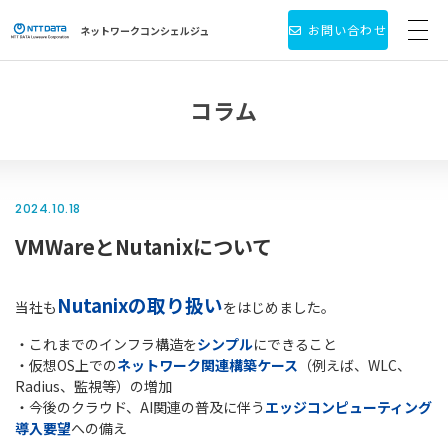
お問い合わせ
ネットワーク
コンシェルジュ
サービス・製品一覧
コラム
お役立ち情報
導入事例
2024.10.18
VMWareとNutanixについて
新着情報
個人情報保護方針
Nutanixの取り扱い
当社も
をはじめました。
・これまでのインフラ構造を
シンプル
にできること
会社情報
・仮想OS上での
ネットワーク関連構築ケース
（例えば、WLC、
Radius、監視等）の増加
・今後のクラウド、AI関連の普及に伴う
エッジコンピューティング
導入要望
への備え