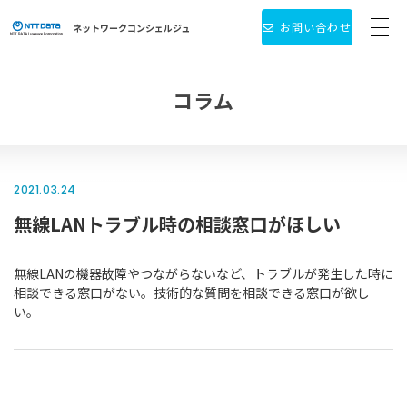
お問い合わせ
ネットワーク
コンシェルジュ
サービス・製品一覧
コラム
お役立ち情報
導入事例
2021.03.24
無線LANトラブル時の相談窓口がほしい
新着情報
個人情報保護方針
無線LANの機器故障やつながらないなど、トラブルが発生した時に
相談できる窓口がない。技術的な質問を相談できる窓口が欲し
い。
会社情報