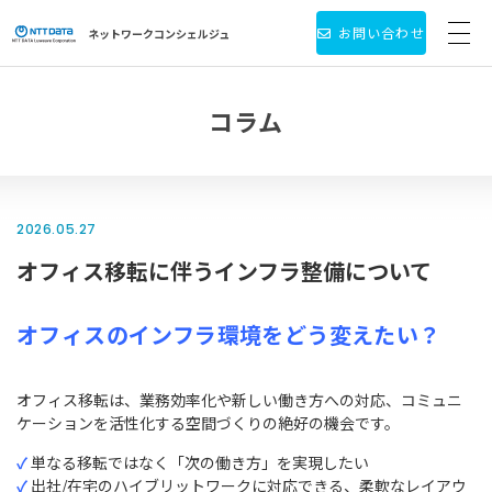
お問い合わせ
ネットワーク
コンシェルジュ
サービス・製品一覧
コラム
お役立ち情報
導入事例
2026.05.27
オフィス移転に伴うインフラ整備について
新着情報
個人情報保護方針
オフィスのインフラ環境をどう変えたい？
会社情報
オフィス移転は、業務効率化や新しい働き方への対応、コミュニ
ケーションを活性化する空間づくりの絶好の機会です。
✓
単なる移転ではなく「次の働き方」を実現したい
✓
出社/在宅のハイブリットワークに対応できる、柔軟なレイアウ