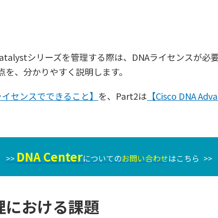
しCisco Catalystシリーズを管理する際は、DNAライセ
点を、分かりやすく説明します。
ntialライセンスでできること】
を、Part2は
【Cisco DNA 
DNA Center
>>
についての
お
問い合わせ
はこちら >>
理における課題