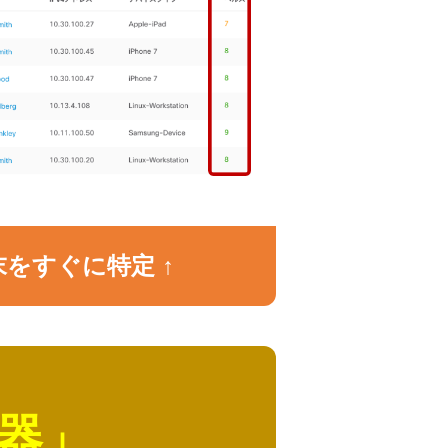
をすぐに特定 ↑
器」