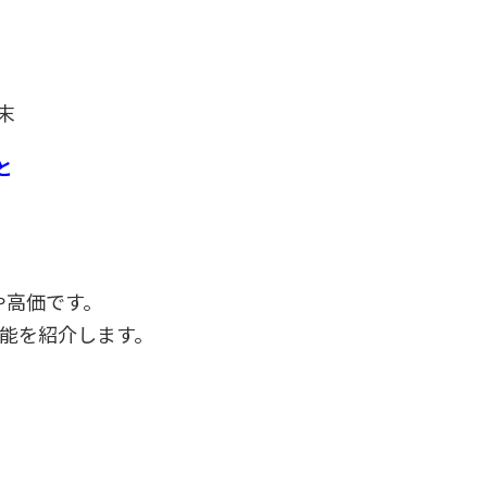
末
と
や高価です。
能を紹介します。